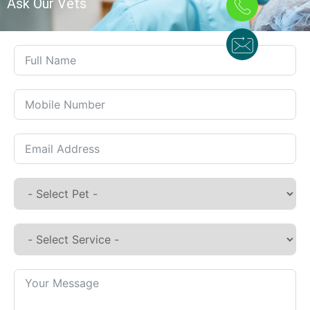
Ask Our Vets