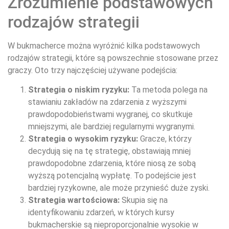
Zrozumienie podstawowych
rodzajów strategii
W bukmacherce można wyróżnić kilka podstawowych
rodzajów strategii, które są powszechnie stosowane przez
graczy. Oto trzy najczęściej używane podejścia:
Strategia o niskim ryzyku:
Ta metoda polega na
stawianiu zakładów na zdarzenia z wyższymi
prawdopodobieństwami wygranej, co skutkuje
mniejszymi, ale bardziej regularnymi wygranymi.
Strategia o wysokim ryzyku:
Gracze, którzy
decydują się na tę strategię, obstawiają mniej
prawdopodobne zdarzenia, które niosą ze sobą
wyższą potencjalną wypłatę. To podejście jest
bardziej ryzykowne, ale może przynieść duże zyski.
Strategia wartościowa:
Skupia się na
identyfikowaniu zdarzeń, w których kursy
bukmacherskie są nieproporcjonalnie wysokie w