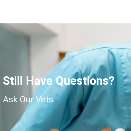
Still Have Questions?
Ask Our Vets