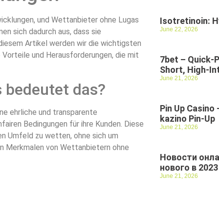
twicklungen, und Wettanbieter ohne Lugas
Isotretinoin: 
June 22, 2026
n sich dadurch aus, dass sie
diesem Artikel werden wir die wichtigsten
 Vorteile und Herausforderungen, die mit
7bet – Quick‑P
Short, High‑In
June 21, 2026
 bedeutet das?
Pin Up Casino
ine ehrliche und transparente
kazino Pin-Up
fairen Bedingungen für ihre Kunden. Diese
June 21, 2026
eren Umfeld zu wetten, ohne sich um
ten Merkmalen von Wettanbietern ohne
Новости онла
нового в 2023
June 21, 2026