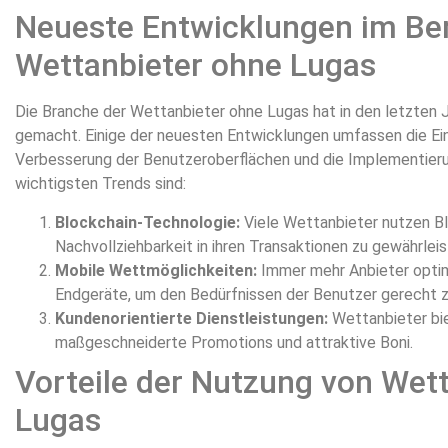
Neueste Entwicklungen im Ber
Wettanbieter ohne Lugas
Die Branche der Wettanbieter ohne Lugas hat in den letzten
gemacht. Einige der neuesten Entwicklungen umfassen die Ein
Verbesserung der Benutzeroberflächen und die Implementieru
wichtigsten Trends sind:
Blockchain-Technologie:
Viele Wettanbieter nutzen B
Nachvollziehbarkeit in ihren Transaktionen zu gewährleis
Mobile Wettmöglichkeiten:
Immer mehr Anbieter optim
Endgeräte, um den Bedürfnissen der Benutzer gerecht 
Kundenorientierte Dienstleistungen:
Wettanbieter bie
maßgeschneiderte Promotions und attraktive Boni.
Vorteile der Nutzung von Wet
Lugas