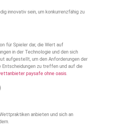
ig innovativ sein, um konkurrenzfähig zu
 für Spieler dar, die Wert auf
ungen in der Technologie und den sich
gut aufgestellt, um den Anforderungen der
e Entscheidungen zu treffen und auf die
ettanbieter paysafe ohne oasis
.
)
Wettpraktiken anbieten und sich an
dern.