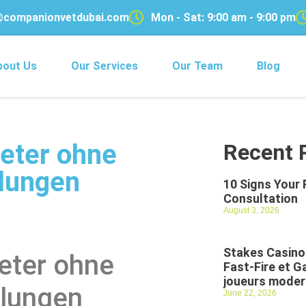
@companionvetdubai.com
Mon - Sat: 9:00 am - 9:00 pm
bout Us
Our Services
Our Team
Blog
ieter ohne
Recent 
lungen
10 Signs Your 
Consultation
August 3, 2026
Stakes Casino
eter ohne
Fast‑Fire et G
joueurs mode
klungen
June 22, 2026