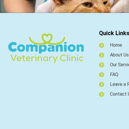
Quick Link
Home
About Us
Our Serv
FAQ
Leave a 
Contact 