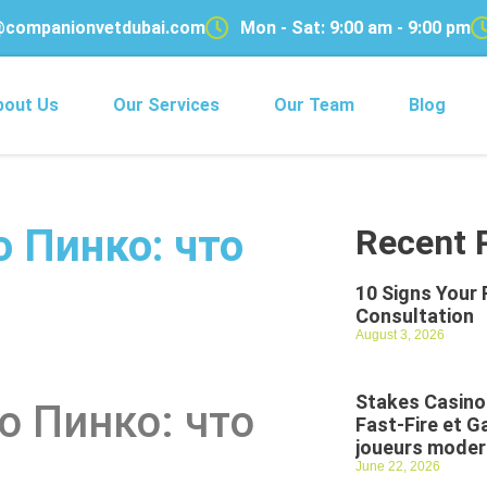
@companionvetdubai.com
Mon - Sat: 9:00 am - 9:00 pm
bout Us
Our Services
Our Team
Blog
 Пинко: что
Recent 
10 Signs Your 
Consultation
August 3, 2026
Stakes Casino
о Пинко: что
Fast‑Fire et G
joueurs mode
June 22, 2026