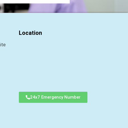
Location
ite
24x7 Emergency Number