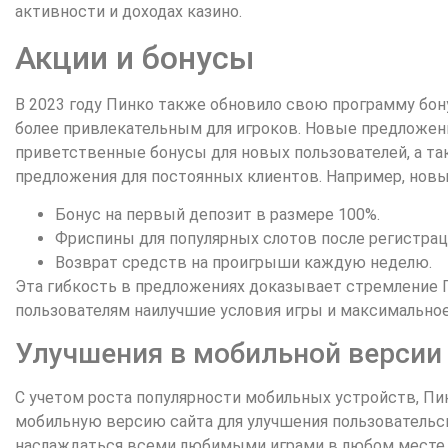
активности и доходах казино.
Акции и бонусы
В 2023 году Пинко также обновило свою программу бону
более привлекательным для игроков. Новые предложе
приветственные бонусы для новых пользователей, а т
предложения для постоянных клиентов. Например, нов
Бонус на первый депозит в размере 100%.
Фриспины для популярных слотов после регистрац
Возврат средств на проигрыши каждую неделю.
Эта гибкость в предложениях доказывает стремление
пользователям наилучшие условия игры и максимально
Улучшения в мобильной версии
С учетом роста популярности мобильных устройств, Пи
мобильную версию сайта для улучшения пользовательск
наслаждаться всеми любимыми играми в любом месте 