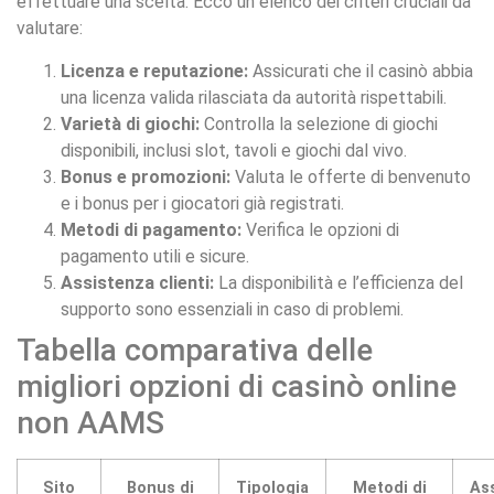
effettuare una scelta. Ecco un elenco dei criteri cruciali da
valutare:
Licenza e reputazione:
Assicurati che il casinò abbia
una licenza valida rilasciata da autorità rispettabili.
Varietà di giochi:
Controlla la selezione di giochi
disponibili, inclusi slot, tavoli e giochi dal vivo.
Bonus e promozioni:
Valuta le offerte di benvenuto
e i bonus per i giocatori già registrati.
Metodi di pagamento:
Verifica le opzioni di
pagamento utili e sicure.
Assistenza clienti:
La disponibilità e l’efficienza del
supporto sono essenziali in caso di problemi.
Tabella comparativa delle
migliori opzioni di casinò online
non AAMS
Sito
Bonus di
Tipologia
Metodi di
As