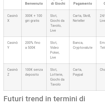
Benvenuto
di Giochi
Pagamento
Casinò
300€ + 100
Slot,
Carta, Skrill,
24/
X
giri gratis
Giochi da
Neteller
Liv
Tavolo,
Live
Casinò
200% fino
Slot,
Banca,
Ema
Y
a 500€
Video
Cryptovalute
Te
Poker,
Live
Casinò
100€ senza
Slot,
Carta,
Cha
Z
deposito
Lotterie,
Paypal
Giochi da
Tavolo
Futuri trend in termini di