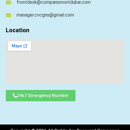
frontdesk@companionvetdubai.com
manager.cvcgns@gmail.com
Location
24x7 Emergency Number