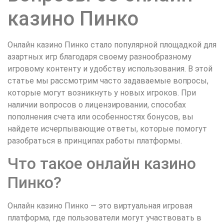
казино Пинко
Онлайн казино Пинко стало популярной площадкой для
азартных игр благодаря своему разнообразному
игровому контенту и удобству использования. В этой
статье мы рассмотрим часто задаваемые вопросы,
которые могут возникнуть у новых игроков. При
наличии вопросов о лицензировании, способах
пополнения счета или особенностях бонусов, вы
найдете исчерпывающие ответы, которые помогут
разобраться в принципах работы платформы.
Что такое онлайн казино
Пинко?
Онлайн казино Пинко — это виртуальная игровая
платформа, где пользователи могут участвовать в