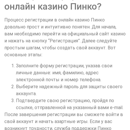
онлайн казино Пинко?
Процесс регистрации в онлайн казино Пинко
довольно прост и интуитивно понятен. Для начала,
вам необходимо перейти на официальный сайт казино
и нажать на кнопку “Регистрация”. Далее следуйте
простым шагам, чтобы создать свой аккаунт. Вот
основные этапы:
Заполните форму регистрации, указав свои
личные данные: имя, фамилию, адрес
электронной почты и номер телефона.
Выберите надежный пароль для защиты своего
аккаунта.
Подтвердите свою регистрацию, пройдя по
ссылке, отправленной на указанный вами e-mail.
После завершения регистрации вы сможете войти в
свой аккаунт и начать азартные игры. Если у вас
возникнут трудности, служба поддержки Пинко