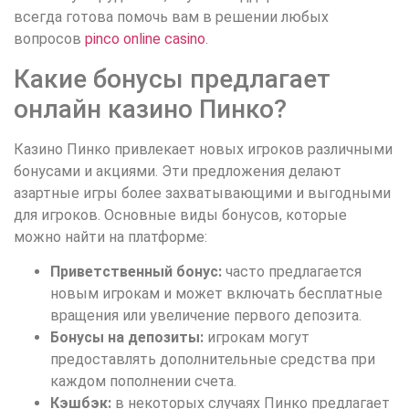
всегда готова помочь вам в решении любых
вопросов
pinco online casino
.
Какие бонусы предлагает
онлайн казино Пинко?
Казино Пинко привлекает новых игроков различными
бонусами и акциями. Эти предложения делают
азартные игры более захватывающими и выгодными
для игроков. Основные виды бонусов, которые
можно найти на платформе:
Приветственный бонус:
часто предлагается
новым игрокам и может включать бесплатные
вращения или увеличение первого депозита.
Бонусы на депозиты:
игрокам могут
предоставлять дополнительные средства при
каждом пополнении счета.
Кэшбэк:
в некоторых случаях Пинко предлагает