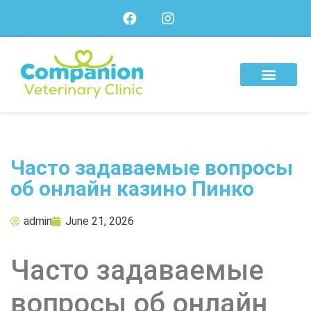
About Us
Our Services
Our Team
Часто задаваемые вопросы
об онлайн казино Пинко
admin
June 21, 2026
Часто задаваемые
вопросы об онлайн